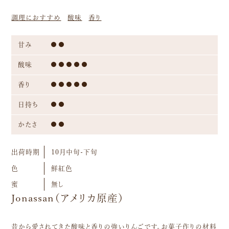
調理におすすめ
酸味
香り
甘み
酸味
香り
日持ち
かたさ
出荷時期
10月中旬-下旬
色
鮮紅色
蜜
無し
Jonassan（アメリカ原産）
昔から愛されてきた酸味と香りの強いりんごです。お菓子作りの材料