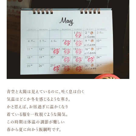
青空と太陽は見えているのに、吐く息は白く
気温はどこか冬を感じるような寒さ。
かと思えば、お昼過ぎに温かくなり
着ている服を一枚脱ぐような陽気。
この時期は体温の調節が難しい
春から夏に向かう飯綱町です。