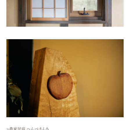
>農家民宿 へんぺさんち